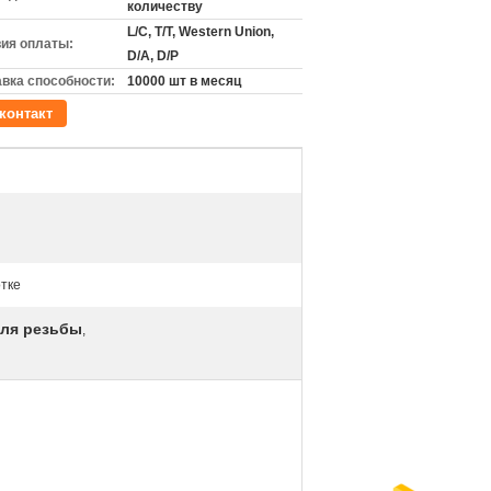
количеству
L/C, T/T, Western Union,
ия оплаты:
D/A, D/P
вка способности:
10000 шт в месяц
контакт
отке
для резьбы
,