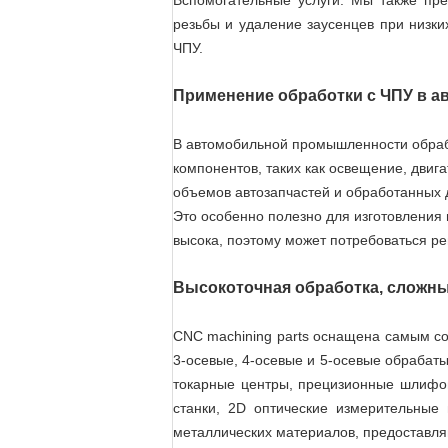
Вспомогательные услуги: Мы также пре
резьбы и удаление заусенцев при низки
ЧПУ.
Применение обработки с ЧПУ в а
В автомобильной промышленности обраб
компонентов, таких как освещение, двиг
объемов автозапчастей и обработанных 
Это особенно полезно для изготовления
высока, поэтому может потребоваться р
Высокоточная обработка, сложны
CNC machining parts оснащена самым с
3-осевые, 4-осевые и 5-осевые обрабат
токарные центры, прецизионные шлифов
станки, 2D оптические измерительные
металлических материалов, предоставля