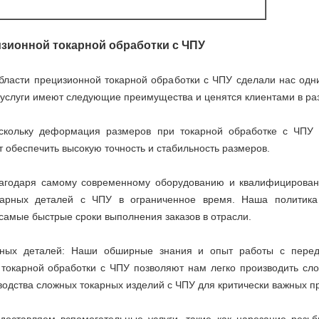
зионной токарной обработки с ЧПУ
области прецизионной токарной обработки с ЧПУ сделали нас одн
 услуги имеют следующие преимущества и ценятся клиентами в ра
оскольку деформация размеров при токарной обработке с ЧПУ н
т обеспечить высокую точность и стабильность размеров.
Благодаря самому современному оборудованию и квалифицирова
окарных деталей с ЧПУ в ограниченное время. Наша политика 
самые быстрые сроки выполнения заказов в отрасли.
жных деталей: Наши обширные знания и опыт работы с пере
токарной обработки с ЧПУ позволяют нам легко производить сл
водства сложных токарных изделий с ЧПУ для критически важных п