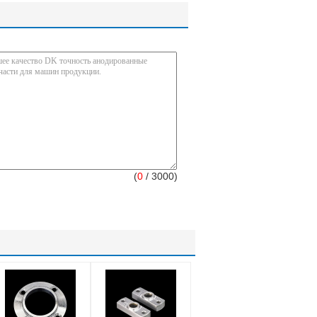
(
0
/ 3000)