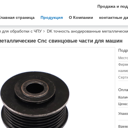
Продажа и под
Главная страница
Продукция
О Компании
контактные д
 для обработки с ЧПУ
DK точность анодированные металлически
еталлические Cnc свинцовые части для машин
Подр
Место
Фирм
наиме
Серт
Опла
Колич
Цена:
Упако
Время