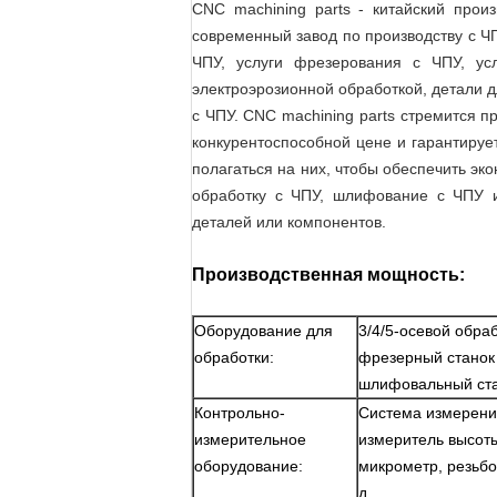
CNC machining parts - китайский про
современный завод по производству с ЧП
ЧПУ, услуги фрезерования с ЧПУ, ус
электроэрозионной обработкой, детали д
с ЧПУ. CNC machining parts стремится п
конкурентоспособной цене и гарантируе
полагаться на них, чтобы обеспечить эк
обработку с ЧПУ, шлифование с ЧПУ и
деталей или компонентов.
Производственная мощность:
Оборудование для
3/4/5-осевой обра
обработки:
фрезерный станок 
шлифовальный стан
Контрольно-
Система измерени
измерительное
измеритель высоты
оборудование:
микрометр, резьбо
д.