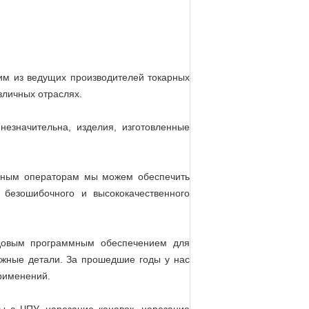
им из ведущих производителей токарных
зличных отраслях.
езначительна, изделия, изготовленные
нным операторам мы можем обеспечить
безошибочного и высококачественного
довым программным обеспечением для
ожные детали. За прошедшие годы у нас
рименений.