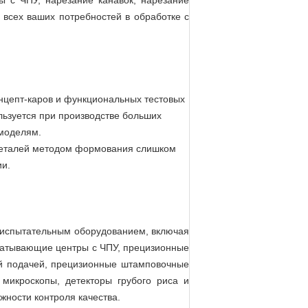
ы с ЧПУ, нарезание канавок, нарезание
 всех ваших потребностей в обработке с
нцепт-каров и функциональных тестовых
льзуется при производстве больших
 моделям.
я деталей методом формования слишком
ии.
 испытательным оборудованием, включая
абатывающие центры с ЧПУ, прецизионные
ой подачей, прецизионные штамповочные
микроскопы, детекторы грубого риса и
жности контроля качества.