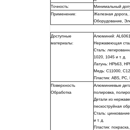
Точность:
Минимальный допу
Применение:
Железная дорога,
Оборудование, Элек
Доступные
Алюминий: AL6061, 
материалы:
Нержавеющая сталь
Сталь: легированна
1020, 1045 и т. д.
Латунь: HPb63, HPb
Медь: C11000, C12
Пластик: ABS, PC, P
Поверхность
Алюминиевые дета
Обработка
полировка, полиров
Детали из нержаве
пескоструйная об
Сталь: цинкование
и т. д.
Пластик: покраска