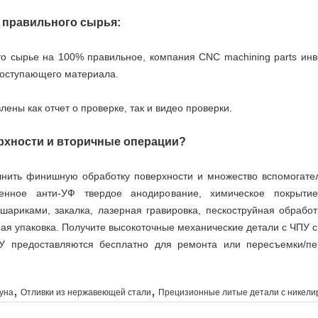
с правильного сырья:
то сырье на 100% правильное, компания CNC machining parts ин
поступающего материала.
ены как отчет о проверке, так и видео проверки.
рхности и вторичные операции?
лнить финишную обработку поверхности и множество вспомогате
венное анти-УФ твердое анодирование, химическое покрытие,
шариками, закалка, лазерная гравировка, пескоструйная обработ
ная упаковка. Получите высокоточные механические детали с ЧПУ с
У предоставляются бесплатно для ремонта или пересъемки/п
,
,
гуна
Отливки из нержавеющей стали
Прецизионные литые детали с никел