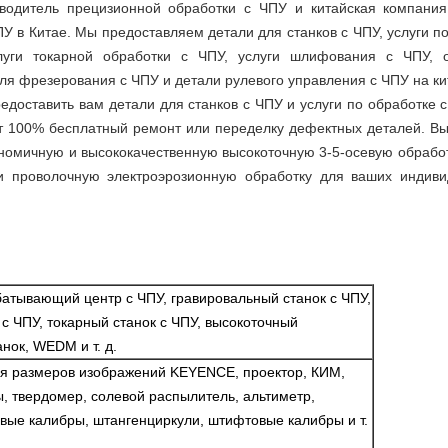
изводитель прецизионной обработки с ЧПУ и китайская компан
У в Китае. Мы предоставляем детали для станков с ЧПУ, услуги п
луги токарной обработки с ЧПУ, услуги шлифования с ЧПУ, о
ля фрезерования с ЧПУ и детали рулевого управления с ЧПУ на к
редоставить вам детали для станков с ЧПУ и услуги по обработке
т 100% бесплатный ремонт или переделку дефектных деталей. Вы
ономичную и высококачественную высокоточную 3-5-осевую обрабо
 проволочную электроэрозионную обработку для ваших индиви
батывающий центр с ЧПУ, гравировальный станок с ЧПУ,
с ЧПУ, токарный станок с ЧПУ, высокоточный
ок, WEDM и т. д.
я размеров изображений KEYENCE, проектор, КИМ,
, твердомер, солевой распылитель, альтиметр,
вые калибры, штангенциркули, штифтовые калибры и т.