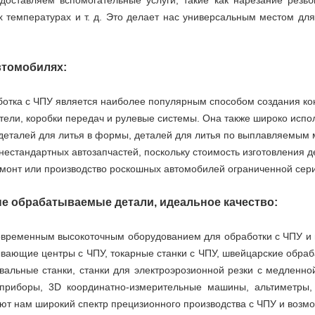
доставляем вспомогательные услуги, такие как нарезание резьб
х температурах и т. д. Это делает нас универсальным местом для
втомобилях:
отка с ЧПУ является наиболее популярным способом создания ко
атели, коробки передач и рулевые системы. Она также широко испо
деталей для литья в формы, деталей для литья по выплавляемым
 нестандартных автозапчастей, поскольку стоимость изготовлени
емонт или производство роскошных автомобилей ограниченной сер
е обрабатываемые детали, идеальное качество:
овременным высокоточным оборудованием для обработки с ЧПУ и
ывающие центры с ЧПУ, токарные станки с ЧПУ, швейцарские обр
альные станки, станки для электроэрозионной резки с медленн
 приборы, 3D координатно-измерительные машины, альтиметры, 
ют нам широкий спектр прецизионного производства с ЧПУ и возмо