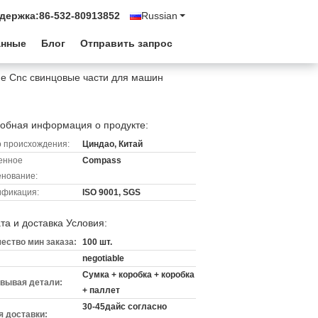
держка:
86-532-80913852
Russian
анные
Блог
Отправить запрос
е Cnc свинцовые части для машин
обная информация о продукте:
 происхождения:
Циндао, Китай
енное
Compass
нование:
ификация:
ISO 9001, SGS
та и доставка Условия:
ество мин заказа:
100 шт.
negotiable
Сумка + коробка + коробка
вывая детали:
+ паллет
30-45дайс согласно
 доставки: