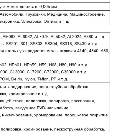
ск может достигать 0,005 мм
 Автомобили, Грузовики, Медицина, Машиностроение,
троника, Электрика, Оптика и т. д.
Al6063, AL6082, AL7075, AL5052, AL2024, A380 и т. д.
: SS201, 301, SS303, SS304, SS316, SS430 и т. д.
я сталь / углеродистая сталь, включая 4140, 4340, A36,
62, HPb61, HPb59, H59, H68, H80, H90 и т. д.
000, C12000, C17200, C72900, C36000 и т. д.
OM, Delrin, Nylon, Teflon, PP и т. д.
ли: анодирование, пескоструйная обработка,
ка, хромирование и т. д.
ющей стали: полировка, полировка, пассивация,
работка, вакуумное PVD-напыление
, никелирование, хромирование, порошковое покрытие
, полировка, хромирование, пескоструйная обработка,