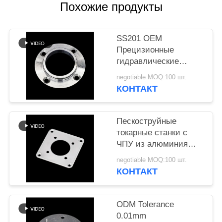
POLICY
Похожие продукты
SS201 OEM
Прецизионные
гидравлические
детали для станков с
negotiable MOQ:100 шт.
ЧПУ
КОНТАКТ
Пескоструйные
токарные станки с
ЧПУ из алюминия
AL5052
negotiable MOQ:100 шт.
КОНТАКТ
ODM Tolerance
0.01mm