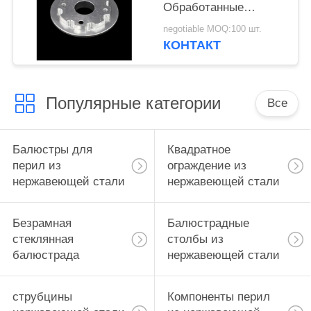
Обработанные
титановые детали
negotiable MOQ:100 шт.
CNC-обработка
КОНТАКТ
Популярные категории
Все
Балюстры для
Квадратное
перил из
ограждение из
нержавеющей стали
нержавеющей стали
Безрамная
Балюстрадные
стеклянная
столбы из
балюстрада
нержавеющей стали
струбцины
Компоненты перил