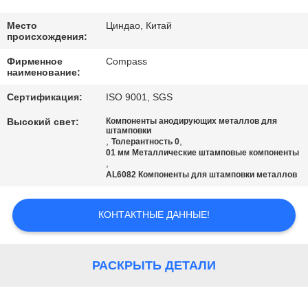
КАЧЕСТВА
Место
Циндао, Китай
происхождения:
СВЯЖИТЕСЬ
Фирменное
Compass
МЫ
наименование:
Сертификация:
ISO 9001, SGS
НОВОСТИ
Высокий свет:
Компоненты анодирующих металлов для
штамповки
,
,
Толерантность 0
СПРОСИТЕ
01 мм Металлические штамповые компоненты
,
ЦИТАТУ
AL6082 Компоненты для штамповки металлов
КОНТАКТНЫЕ ДАННЫЕ!
КАРТА
САЙТА
РАСКРЫТЬ ДЕТАЛИ
PRIVACY