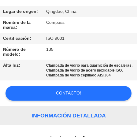
CONTROL
Lugar de origen:
Qingdao, China
DE
Nombre de la
Compass
marca:
CALIDAD
Certificación:
ISO 9001
Número de
135
ÉNTRENOS
modelo:
EN
Alta luz:
,
Clampada de vidrio para guarnición de escaleras
CONTACTO
,
Clampada de vidrio de acero inoxidable ISO
Clampada de vidrio cepillado AISI304
CON
CONTACTO!
NOTICIAS
INFORMACIÓN DETALLADA
PIDA
UNA