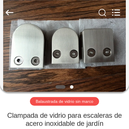
2026
Qingdao
Compass
Hardware
Co.,
Ltd..
All
Rights
HOGAR
Reserved.
PRODUCTOS
SOBRE
NOSOTROS
VIAJE
DE
Balaustrada de vidrio sin marco
LA
Clampada de vidrio para escaleras de
FÁBRICA
acero inoxidable de jardín