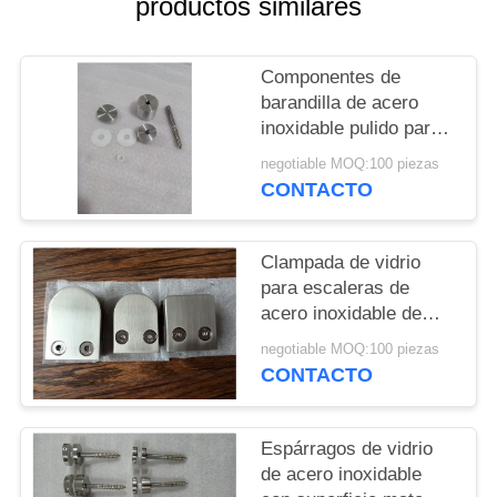
productos similares
CITA
MAPA
Componentes de
barandilla de acero
DEL
inoxidable pulido para
SITIO
exteriores
negotiable MOQ:100 piezas
CONTACTO
PRIVACY
POLICY
Clampada de vidrio
para escaleras de
acero inoxidable de
jardín
negotiable MOQ:100 piezas
CONTACTO
Espárragos de vidrio
de acero inoxidable