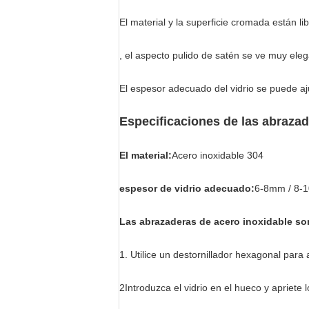
El material y la superficie cromada están li
, el aspecto pulido de satén se ve muy eleg
El espesor adecuado del vidrio se puede aju
Especificaciones de las abrazad
El material:
Acero inoxidable 304
espesor de vidrio adecuado:
6-8mm / 8-1
Las abrazaderas de acero inoxidable son
1. Utilice un destornillador hexagonal para af
2Introduzca el vidrio en el hueco y apriete l