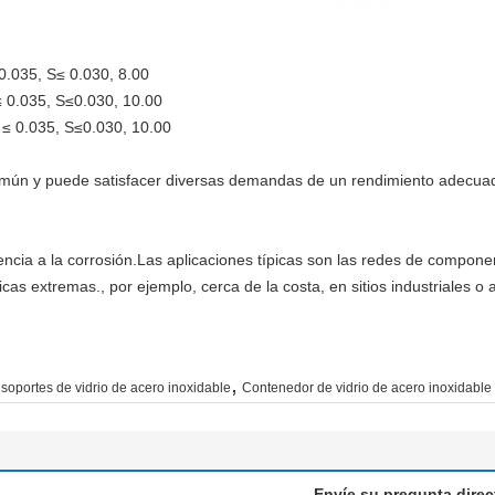
 0.035, S≤ 0.030, 8.00
≤ 0.035, S≤0.030, 10.00
P ≤ 0.035, S≤0.030, 10.00
omún y puede satisfacer diversas demandas de un rendimiento adecuad
tencia a la corrosión.Las aplicaciones típicas son las redes de compon
cas extremas., por ejemplo, cerca de la costa, en sitios industriales o 
,
soportes de vidrio de acero inoxidable
Contenedor de vidrio de acero inoxidable
Envíe su pregunta dire