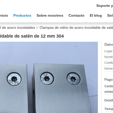
Soporte y
Inicio
Productos
Sobre nosotros
Contacto
El blog
Sol
l de acero inoxidables
Clampas de vidrio de acero inoxidable de sa
xidable de satén de 12 mm 304
Datos
Lugar 
Nombr
Certif
Númer
Pago
Canti
mínim
Detal
Tiemp