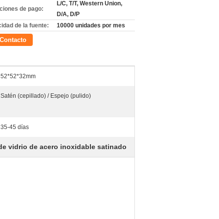
L/C, T/T, Western Union,
ciones de pago:
D/A, D/P
idad de la fuente:
10000 unidades por mes
Contacto
52*52*32mm
Satén (cepillado) / Espejo (pulido)
35-45 días
e vidrio de acero inoxidable satinado