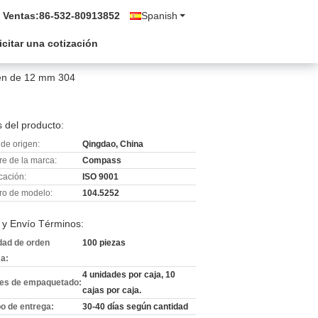
 Ventas:
86-532-80913852
Spanish
icitar una cotización
tén de 12 mm 304
 del producto:
de origen:
Qingdao, China
e de la marca:
Compass
icación:
ISO 9001
o de modelo:
104.5252
 y Envío Términos:
dad de orden
100 piezas
a:
4 unidades por caja, 10
les de empaquetado:
cajas por caja.
o de entrega:
30-40 días según cantidad