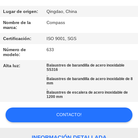
CONTROL
Lugar de origen:
Qingdao, China
DE
Nombre de la
Compass
marca:
CALIDAD
Certificación:
ISO 9001, SGS
Número de
633
ÉNTRENOS
modelo:
EN
Alta luz:
Balaustres de barandilla de acero inoxidable
SS316
CONTACTO
,
Balaustres de barandilla de acero inoxidable de 8
CON
mm
,
Balaustres de escalera de acero inoxidable de
1200 mm
NOTICIAS
CONTACTO!
PIDA
UNA
INFORMACIÓN DETALLADA