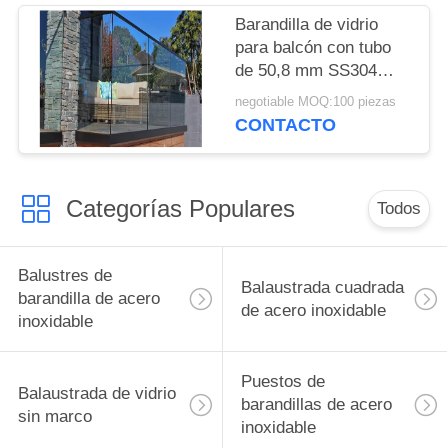
arquitectura
Barandilla de vidrio
para balcón con tubo
de 50,8 mm SS304
montada lateralmente
negotiable MOQ:100 piezas
CONTACTO
Categorías Populares
Todos
Balustres de
Balaustrada cuadrada
barandilla de acero
de acero inoxidable
inoxidable
Puestos de
Balaustrada de vidrio
barandillas de acero
sin marco
inoxidable