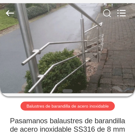
2026
Qingdao
Compass
Hardware
Co.,
Ltd..
All
Rights
HOGAR
Reserved.
PRODUCTOS
SOBRE
NOSOTROS
VIAJE
DE
Balustres de barandilla de acero inoxidable
LA
Pasamanos balaustres de barandilla
FÁBRICA
de acero inoxidable SS316 de 8 mm