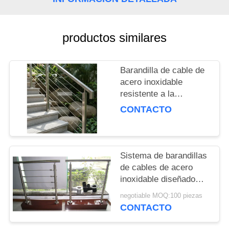
CITA
MAPA
productos similares
DEL
SITIO
Barandilla de cable de
acero inoxidable
resistente a la
PRIVACY
corrosión - Balustres
CONTACTO
duraderos de acero
POLICY
inoxidable para
escaleras
Sistema de barandillas
de cables de acero
inoxidable diseñado
con atención a los
negotiable MOQ:100 piezas
detalles para garantizar
CONTACTO
el cumplimiento de la
seguridad y mejorar la