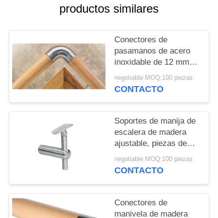
CITA
productos similares
MAPA
Conectores de
DEL
pasamanos de acero
inoxidable de 12 mm
SITIO
para escaleras
negotiable MOQ:100 piezas
CONTACTO
PRIVACY
POLICY
Soportes de manija de
escalera de madera
ajustable, piezas de
barandillas de madera
negotiable MOQ:100 piezas
de alta durabilidad
CONTACTO
Conectores de
manivela de madera