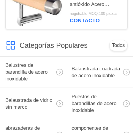
antióxido Acero
inoxidable Accesorios
negotiable MOQ:100 piezas
de manivela de madera
CONTACTO
Categorías Populares
Todos
Balustres de
Balaustrada cuadrada
barandilla de acero
de acero inoxidable
inoxidable
Puestos de
Balaustrada de vidrio
barandillas de acero
sin marco
inoxidable
abrazaderas de
componentes de