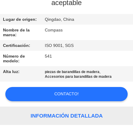
aceptable
CONTROL
Lugar de origen:
Qingdao, China
DE
CALIDAD
Nombre de la
Compass
marca:
Certificación:
ISO 9001, SGS
ÉNTRENOS
Número de
541
EN
modelo:
CONTACTO
Alta luz:
,
piezas de barandillas de madera
Accesorios para barandillas de madera
CON
CONTACTO!
NOTICIAS
PIDA
INFORMACIÓN DETALLADA
UNA