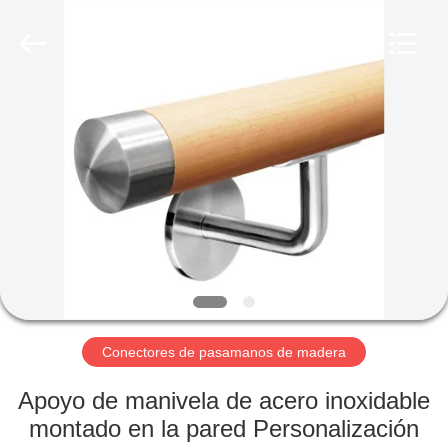
2026
Qingdao
Compass
Hardware
Co.,
Ltd..
All
Rights
HOGAR
Reserved.
PRODUCTOS
SOBRE
NOSOTROS
VIAJE
DE
Conectores de pasamanos de madera
LA
Apoyo de manivela de acero inoxidable
FÁBRICA
montado en la pared Personalización