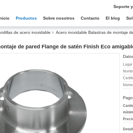
Soporte y
Inicio
Productos
Sobre nosotros
Contacto
El blog
Sol
dillas de acero inoxidable
Acero inoxidable Balastras de montaje d
montaje de pared Flange de satén Finish Eco amigabl
Datos
Lugar 
Nombr
Certif
Númer
Pago
Canti
mínim
Preci
Detal