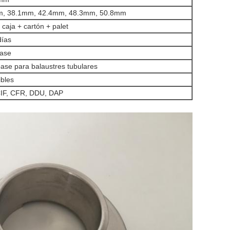
m, 38.1mm, 42.4mm, 48.3mm, 50.8mm
 caja + cartón + palet
días
base
ase para balaustres tubulares
ibles
IF, CFR, DDU, DAP