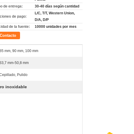
o de entrega:
30-40 días según cantidad
L/C, T/T, Western Union,
ciones de pago:
D/A, D/P
idad de la fuente:
10000 unidades por mes
Contacto
85 mm, 90 mm, 100 mm
33,7 mm-50,8 mm
Cepillado, Pulido
ro inoxidable