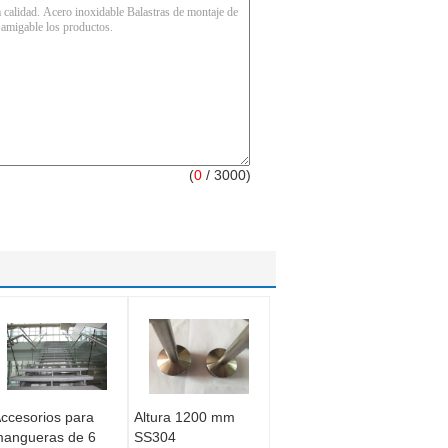
(
0
/ 3000)
ccesorios para
Altura 1200 mm
angueras de 6
SS304