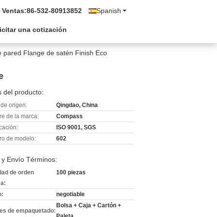
 Ventas:
86-532-80913852
Spanish
icitar una cotización
e pared Flange de satén Finish Eco
e
 del producto:
de origen:
Qingdao, China
e de la marca:
Compass
icación:
ISO 9001, SGS
o de modelo:
602
 y Envío Términos:
dad de orden
100 piezas
a:
o:
negotiable
Bolsa + Caja + Cartón +
les de empaquetado:
Paleta