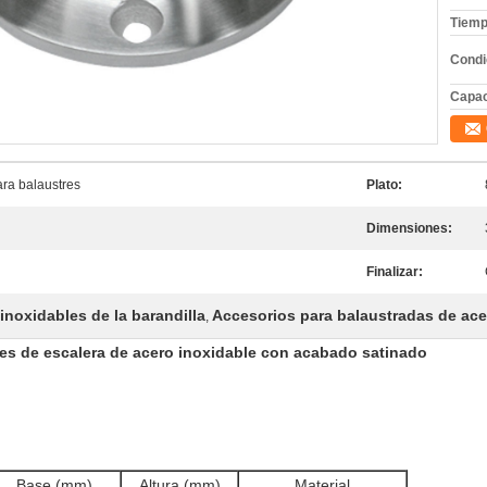
Tiemp
Condi
Capac
ara balaustres
Plato:
Dimensiones:
Finalizar:
inoxidables de la barandilla
Accesorios para balaustradas de ace
,
res de escalera de acero inoxidable con acabado satinado
Base (mm)
Altura (mm)
Material