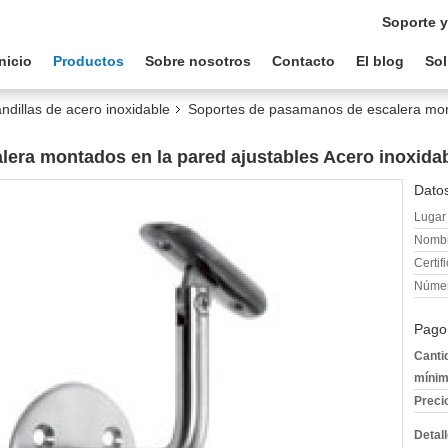
Soporte y
Inicio
Productos
Sobre nosotros
Contacto
El blog
Sol
dillas de acero inoxidable
Soportes de pasamanos de escalera mont
era montados en la pared ajustables Acero inoxida
Datos
Lugar 
Nombr
Certif
Númer
Pago
Canti
mínim
Preci
Detal