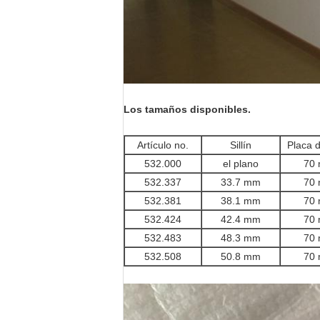
Los tamaños disponibles.
Artículo no.
Sillín
Placa 
532.000
el plano
70
532.337
33.7 mm
70
532.381
38.1 mm
70
532.424
42.4 mm
70
532.483
48.3 mm
70
532.508
50.8 mm
70