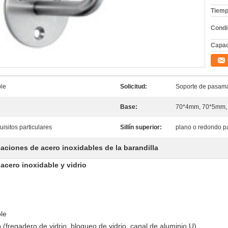
Tiemp
Condi
Capac
ble
Solicitud:
Soporte de pasama
Base:
70*4mm, 70*5mm,
isitos particulares
Sillín superior:
plano o redondo p
aciones de acero inoxidables de la barandilla
acero inoxidable y vidrio
ble
 (fregadero de vidrio, bloqueo de vidrio, canal de aluminio U)