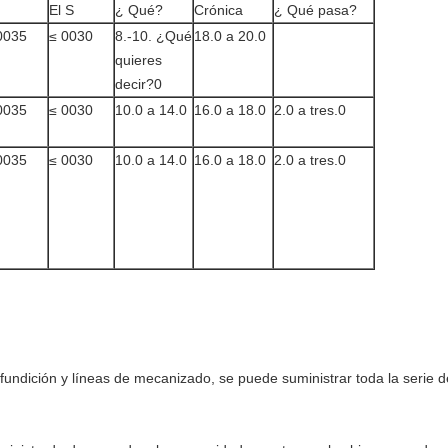
El S
¿ Qué?
Crónica
¿ Qué pasa?
0035
≤ 0030
8.-10. ¿Qué
18.0 a 20.0
quieres
decir?0
0035
≤ 0030
10.0 a 14.0
16.0 a 18.0
2.0 a tres.0
0035
≤ 0030
10.0 a 14.0
16.0 a 18.0
2.0 a tres.0
fundición y líneas de mecanizado, se puede suministrar toda la serie d