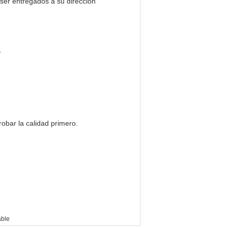
ser entregados a su dirección
.
bar la calidad primero.
able