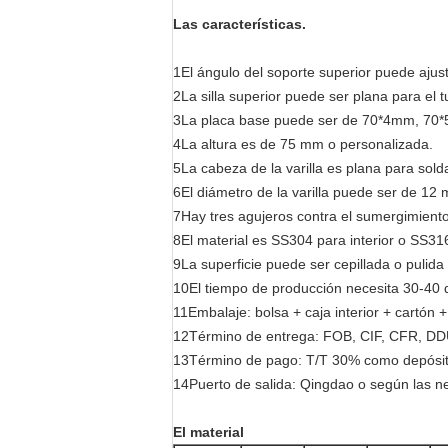
Las características.
1El ángulo del soporte superior puede ajust
2La silla superior puede ser plana para e
3La placa base puede ser de 70*4mm, 70*
4La altura es de 75 mm o personalizada.
5La cabeza de la varilla es plana para solda
6El diámetro de la varilla puede ser de 1
7Hay tres agujeros contra el sumergimiento
8El material es SS304 para interior o SS316
9La superficie puede ser cepillada o pulid
10El tiempo de producción necesita 30-40 d
11Embalaje: bolsa + caja interior + cartón +
12Término de entrega: FOB, CIF, CFR, DD
13Término de pago: T/T 30% como depósit
14Puerto de salida: Qingdao o según las n
El material