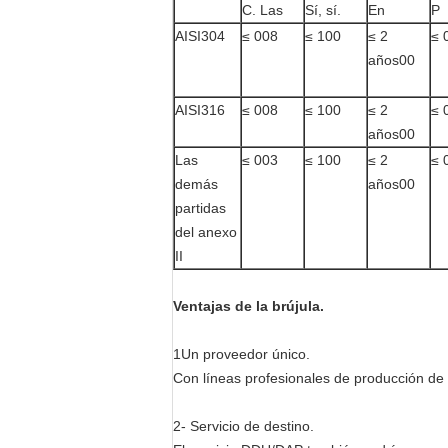
C. Las
Sí, sí.
En
P
AISI304
≤ 008
≤ 100
≤ 2
≤ 
años00
AISI316
≤ 008
≤ 100
≤ 2
≤ 
años00
Las
≤ 003
≤ 100
≤ 2
≤ 
demás
años00
partidas
del anexo
II
Ventajas de la brújula.
1Un proveedor único.
Con líneas profesionales de producción de 
2- Servicio de destino.