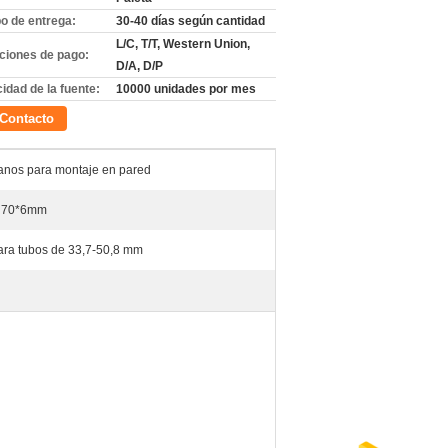
o de entrega:
30-40 días según cantidad
L/C, T/T, Western Union,
ciones de pago:
D/A, D/P
idad de la fuente:
10000 unidades por mes
Contacto
nos para montaje en pared
 70*6mm
ara tubos de 33,7-50,8 mm