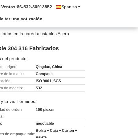
 Ventas:
86-532-80913852
Spanish
icitar una cotización
ados en la pared ajustables Acero
ble 304 316 Fabricados
 del producto:
de origen:
Qingdao, China
e de la marca:
Compass
icación:
ISO 9001, SGS
o de modelo:
532
 y Envío Términos:
dad de orden
100 piezas
a:
o:
negotiable
Bolsa + Caja + Cartón +
les de empaquetado:
Paleta