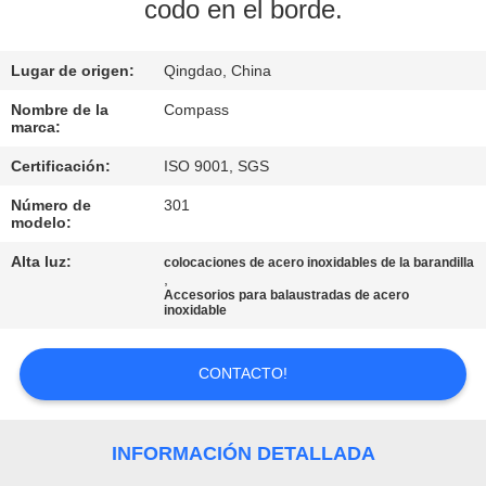
codo en el borde.
CONTROL
Lugar de origen:
Qingdao, China
DE
CALIDAD
Nombre de la
Compass
marca:
Certificación:
ISO 9001, SGS
ÉNTRENOS
Número de
301
EN
modelo:
CONTACTO
Alta luz:
colocaciones de acero inoxidables de la barandilla
,
CON
Accesorios para balaustradas de acero
inoxidable
NOTICIAS
CONTACTO!
PIDA
INFORMACIÓN DETALLADA
UNA