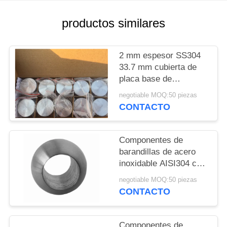
CITA
productos similares
MAPA
DEL
2 mm espesor SS304
33.7 mm cubierta de
SITIO
placa base de
barandilla
negotiable MOQ:50 piezas
PRIVACY
CONTACTO
POLICY
Componentes de
barandillas de acero
inoxidable AISI304 con
acabado de satén
negotiable MOQ:50 piezas
CONTACTO
Componentes de