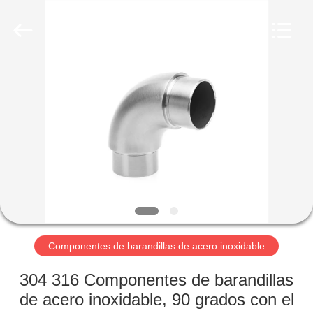
2026
Qingdao
Compass
Hardware
Co.,
Ltd..
All
Rights
HOGAR
Reserved.
PRODUCTOS
SOBRE
NOSOTROS
VIAJE
DE
Componentes de barandillas de acero inoxidable
LA
304 316 Componentes de barandillas
FÁBRICA
de acero inoxidable, 90 grados con el