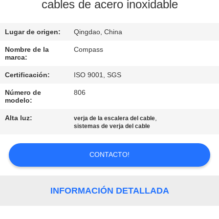
cables de acero inoxidable
CONTROL
Lugar de origen:
Qingdao, China
DE
CALIDAD
Nombre de la
Compass
marca:
Certificación:
ISO 9001, SGS
ÉNTRENOS
Número de
806
EN
modelo:
CONTACTO
Alta luz:
,
verja de la escalera del cable
sistemas de verja del cable
CON
CONTACTO!
NOTICIAS
PIDA
INFORMACIÓN DETALLADA
UNA