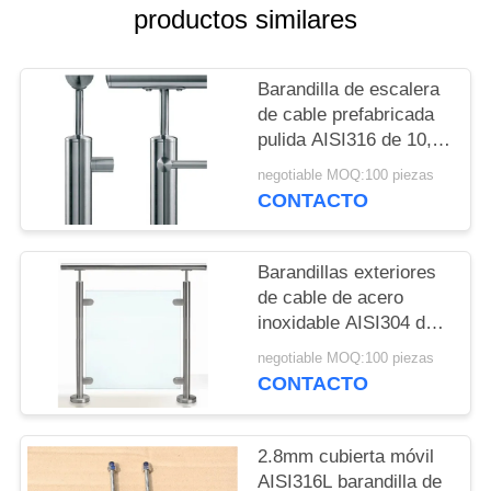
CITA
productos similares
MAPA
Barandilla de escalera
DEL
de cable prefabricada
pulida AISI316 de 10,3
SITIO
mm
negotiable MOQ:100 piezas
CONTACTO
PRIVACY
POLICY
Barandillas exteriores
de cable de acero
inoxidable AISI304 de
2,8 mm
negotiable MOQ:100 piezas
CONTACTO
2.8mm cubierta móvil
AISI316L barandilla de