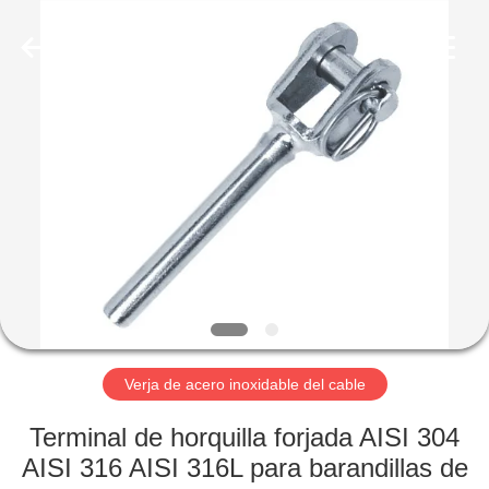
2026
Qingdao
Compass
Hardware
Co.,
Ltd..
All
Rights
HOGAR
Reserved.
PRODUCTOS
SOBRE
NOSOTROS
VIAJE
DE
Verja de acero inoxidable del cable
LA
Terminal de horquilla forjada AISI 304
FÁBRICA
AISI 316 AISI 316L para barandillas de