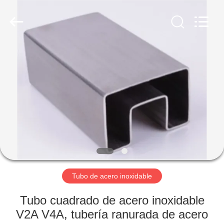
2026
Qingdao
Compass
Hardware
Co.,
Ltd..
All
Rights
HOGAR
Reserved.
PRODUCTOS
SOBRE
NOSOTROS
VIAJE
DE
Tubo de acero inoxidable
LA
Tubo cuadrado de acero inoxidable
FÁBRICA
V2A V4A, tubería ranurada de acero