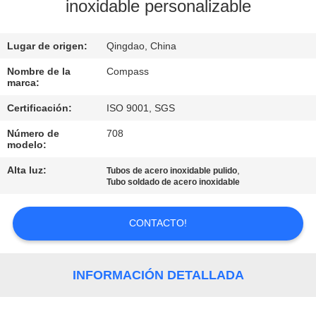
inoxidable personalizable
CONTROL
Lugar de origen:
Qingdao, China
DE
CALIDAD
Nombre de la
Compass
marca:
Certificación:
ISO 9001, SGS
ÉNTRENOS
Número de
708
EN
modelo:
CONTACTO
Alta luz:
,
Tubos de acero inoxidable pulido
Tubo soldado de acero inoxidable
CON
CONTACTO!
NOTICIAS
PIDA
INFORMACIÓN DETALLADA
UNA