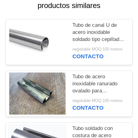
CITA
productos similares
MAPA
Tubo de canal U de
DEL
acero inoxidable
soldado tipo cepillado /
SITIO
pulido disponible
negotiable MOQ:100 metros
CONTACTO
PRIVACY
POLICY
Tubo de acero
inoxidable ranurado
ovalado para
barandilla/balaustrada
negotiable MOQ:100 metros
de vidrio
CONTACTO
Tubo soldado con
costura de acero