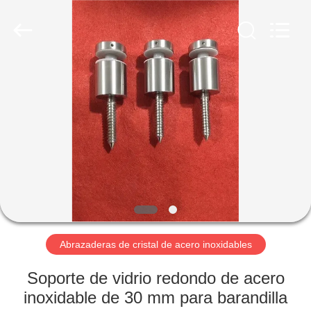
2026
Qingdao
Compass
Hardware
Co.,
Ltd..
All
Rights
HOGAR
Reserved.
PRODUCTOS
SOBRE
NOSOTROS
VIAJE
DE
Abrazaderas de cristal de acero inoxidables
LA
Soporte de vidrio redondo de acero
FÁBRICA
inoxidable de 30 mm para barandilla