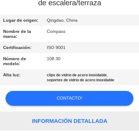
de escalera/terraza
CONTROL
Lugar de origen:
Qingdao, China
DE
CALIDAD
Nombre de la
Compass
marca:
Certificación:
ISO 9001
ÉNTRENOS
Número de
108.30
EN
modelo:
CONTACTO
Alta luz:
,
clips de vidrio de acero inoxidable
soportes de vidrio de acero inoxidable
CON
CONTACTO!
NOTICIAS
PIDA
INFORMACIÓN DETALLADA
UNA