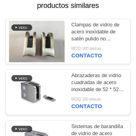
CITA
productos similares
MAPA
Clampas de vidrio de
DEL
acero inoxidable de
satén pulido no
SITIO
corrosivo para balcón
MOQ:100 piezas
CONTACTO
PRIVACY
POLICY
Abrazaderas de vidrio
cuadradas de acero
inoxidable de 52 * 52
mm, abrazaderas de
MOQ:100 piezas
vidrio de alto
CONTACTO
rendimiento
Sistemas de barandilla
de vidrio de acero