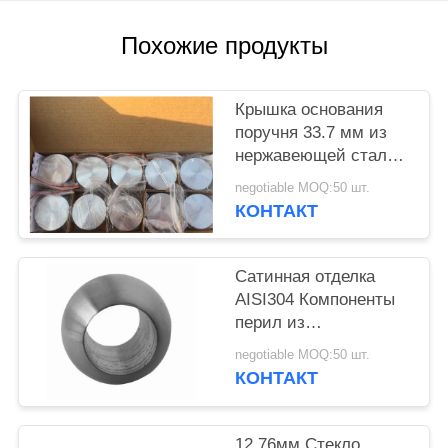
POLICY
Похожие продукты
Крышка основания
поручня 33.7 мм из
нержавеющей стали
SS304 толщиной 2 мм
negotiable MOQ:50 шт.
КОНТАКТ
Сатинная отделка
AISI304 Компоненты
перил из
нержавеющей стали
negotiable MOQ:50 шт.
КОНТАКТ
12.76мм Стекло