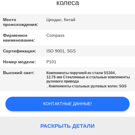
КАЧЕСТВА
колеса
СВЯЖИТЕСЬ
Место
Циндао, Китай
происхождения:
МЫ
Фирменное
Compass
наименование:
НОВОСТИ
Сертификация:
ISO 9001, SGS
Номер модели:
P101
СПРОСИТЕ
Высокий свет:
,
Компоненты поручней из стали SS304
ЦИТАТУ
12.76 мм Стеклянные и стальные компоненты
рулевого привода
,
Компоненты стальных рулевых колес SGS
КАРТА
КОНТАКТНЫЕ ДАННЫЕ!
САЙТА
PRIVACY
РАСКРЫТЬ ДЕТАЛИ