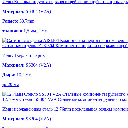
Имя:
Крышка поручня нержавеющей стали трубчатая проклады
Материал:
SS304 (V2A)
Размер:
33.7mm
толщина:
1,5 мм, 2 мм
Сатинная отделка AISI304 Компоненты перил из нержавеющей
Имя:
Твердый шарик
Материал:
SS304 (V2A)
Дыра:
10,2 мм
φ:
20 мм
12.76мм Стекло SS304 V2A Стальные компоненты рулевого кол
Имя:
нержавеющая сталь 12.76mm прокладывая рельсы компо
Материал:
SS304 (V2A)