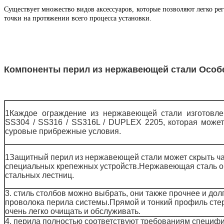
Существует множество видов аксессуаров, которые позволяют легко ре
точки на протяжении всего процесса установки.
Компоненты перил из нержавеющей стали
Особ
1Каждое ограждение из нержавеющей стали изготовл
SS304 / SS316 / SS316L / DUPLEX 2205, которая може
суровые прибрежные условия.
1Защитный перил из нержавеющей стали может скрыть ча
специальных крепежных устройств.Нержавеющая сталь о
стальных лестниц.
3. стиль столбов можно выбрать, они также прочнее и дол
проволока перила системы.Прямой и тонкий профиль стер
очень легко очищать и обслуживать.
4. перила полностью соответствуют требованиям специф