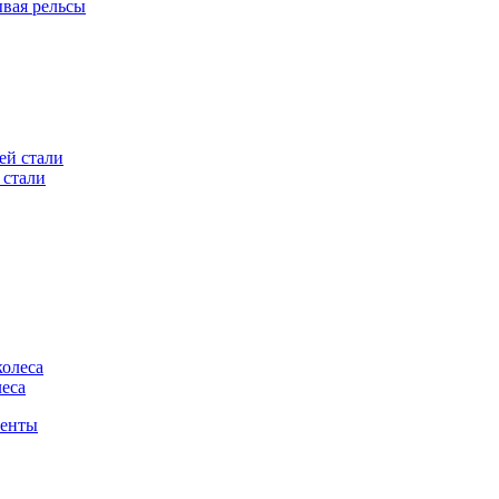
вая рельсы
 стали
еса
ненты