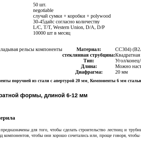
50 шт.
negotiable
случай сумки + коробки + polywood
30-45дайс согласно количеству
L/C, T/T, Western Union, D/A, D/P
10000 шт в месяц
кладывая рельсы компоненты
Материал:
СС304) (В2
стеклянная струбцина:
Квадратная
Тип:
Угол/конец/
Длина:
Можно наст
Диафрагма:
20 мм
,
енты поручней из стали с апертурой 20 мм
Компоненты 6 мм стальн
ратной формы, длиной 6-12 мм
перила
предназначены для того, чтобы сделать строительство лестниц и труб
д компонентов, чтобы они хорошо сочетались или, проще говоря, чтобы