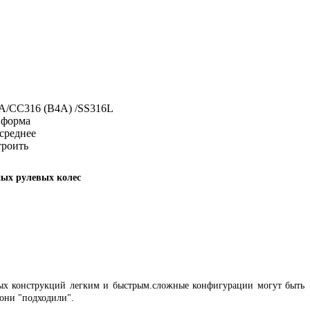
А/СС316 (В4А) /SS316L
 форма
среднее
роить
ых рулевых колес
ных конструкций легким и быстрым.сложные конфигурации могут быть
 они "подходили".