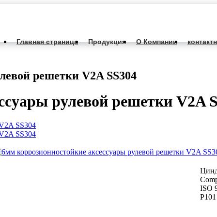
Главная страница
Продукция
О Компании
контакт
улевой решетки V2A SS304
ссуары рулевой решетки V2A 
Цинд
Comp
ISO 
P101