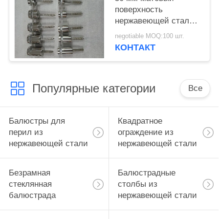
поверхность
нержавеющей стали
стеклянные шпиготы
negotiable MOQ:100 шт.
КОНТАКТ
Популярные категории
Все
Балюстры для
Квадратное
перил из
ограждение из
нержавеющей стали
нержавеющей стали
Безрамная
Балюстрадные
стеклянная
столбы из
балюстрада
нержавеющей стали