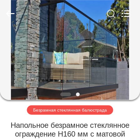
2026
Qingdao
Compass
Hardware
Co.,
Ltd..
All
Rights
ДОМ
Reserved.
ПРОДУКТЫ
О
НАС
ПУТЕШЕСТВИЕ
ФАБРИКИ
Безрамная стеклянная балюстрада
Напольное безрамное стеклянное
ПРОВЕРКА
ограждение H160 мм с матовой