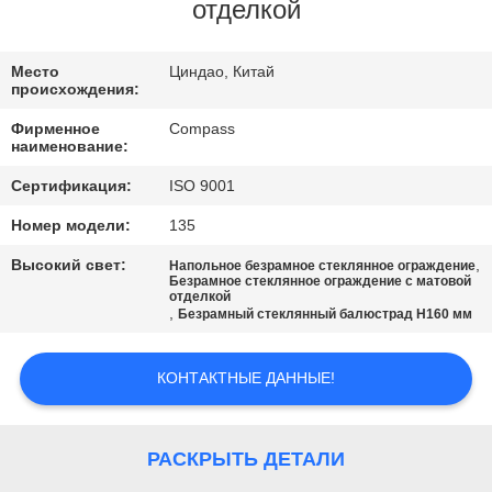
КАЧЕСТВА
отделкой
СВЯЖИТЕСЬ
Место
Циндао, Китай
происхождения:
МЫ
Фирменное
Compass
наименование:
НОВОСТИ
Сертификация:
ISO 9001
Номер модели:
135
СПРОСИТЕ
Высокий свет:
,
Напольное безрамное стеклянное ограждение
ЦИТАТУ
Безрамное стеклянное ограждение с матовой
отделкой
,
Безрамный стеклянный балюстрад H160 мм
КАРТА
КОНТАКТНЫЕ ДАННЫЕ!
САЙТА
PRIVACY
РАСКРЫТЬ ДЕТАЛИ