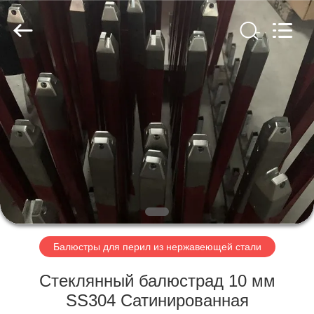
2026
Qingdao
Compass
Hardware
Co.,
Ltd..
All
Rights
ДОМ
Reserved.
ПРОДУКТЫ
О
НАС
ПУТЕШЕСТВИЕ
ФАБРИКИ
Балюстры для перил из нержавеющей стали
Стеклянный балюстрад 10 мм
ПРОВЕРКА
SS304 Сатинированная