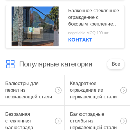
соответствие
требованиям
Балконное стеклянное
безопасности и
ограждение с
улучшенную
боковым креплением
архитектуру
из нержавеющей
negotiable MOQ:100 шт.
стали SS304, труба
КОНТАКТ
50,8 мм
Популярные категории
Все
Балюстры для
Квадратное
перил из
ограждение из
нержавеющей стали
нержавеющей стали
Безрамная
Балюстрадные
стеклянная
столбы из
балюстрада
нержавеющей стали