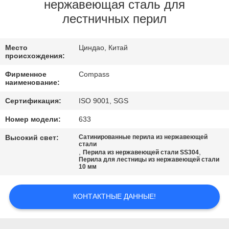
КАЧЕСТВА
нержавеющая сталь для
лестничных перил
СВЯЖИТЕСЬ
Место
Циндао, Китай
МЫ
происхождения:
Фирменное
Compass
НОВОСТИ
наименование:
Сертификация:
ISO 9001, SGS
СПРОСИТЕ
Номер модели:
633
ЦИТАТУ
Высокий свет:
Сатинированные перила из нержавеющей
стали
,
,
Перила из нержавеющей стали SS304
Перила для лестницы из нержавеющей стали
КАРТА
10 мм
САЙТА
КОНТАКТНЫЕ ДАННЫЕ!
PRIVACY