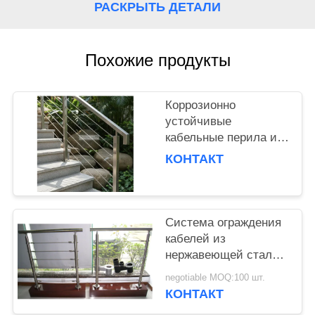
POLICY
РАСКРЫТЬ ДЕТАЛИ
Похожие продукты
Коррозионно
устойчивые
кабельные перила из
нержавеющей стали -
КОНТАКТ
прочные перила из
нержавеющей стали
для лестниц
Система ограждения
кабелей из
нержавеющей стали,
разработанная с
negotiable MOQ:100 шт.
учетом деталей,
КОНТАКТ
обеспечивающих