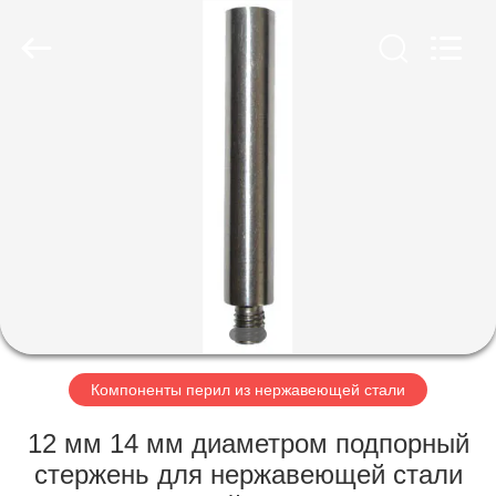
2026
Qingdao
Compass
Hardware
Co.,
Ltd..
All
Rights
ДОМ
Reserved.
ПРОДУКТЫ
О
НАС
ПУТЕШЕСТВИЕ
ФАБРИКИ
Компоненты перил из нержавеющей стали
12 мм 14 мм диаметром подпорный
ПРОВЕРКА
стержень для нержавеющей стали