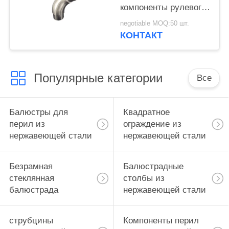
компоненты рулевого
колеса
negotiable MOQ:50 шт.
КОНТАКТ
Популярные категории
Все
Балюстры для
Квадратное
перил из
ограждение из
нержавеющей стали
нержавеющей стали
Безрамная
Балюстрадные
стеклянная
столбы из
балюстрада
нержавеющей стали
струбцины
Компоненты перил