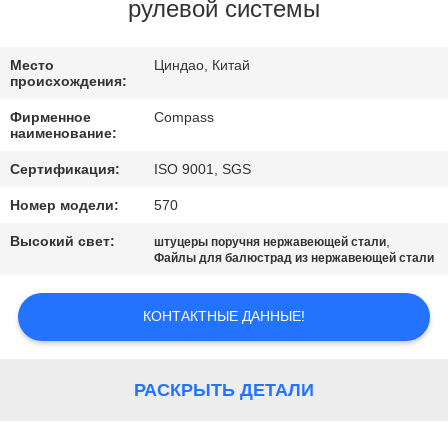
КАЧЕСТВА
рулевой системы
СВЯЖИТЕСЬ
Место
Циндао, Китай
происхождения:
МЫ
Фирменное
Compass
наименование:
НОВОСТИ
Сертификация:
ISO 9001, SGS
Номер модели:
570
СПРОСИТЕ
Высокий свет:
,
штуцеры поручня нержавеющей стали
ЦИТАТУ
Файлы для балюстрад из нержавеющей стали
КОНТАКТНЫЕ ДАННЫЕ!
КАРТА
САЙТА
РАСКРЫТЬ ДЕТАЛИ
PRIVACY