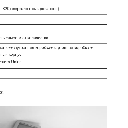
н 320) /зеркало (полированное)
зависимости от количества
ешок+внутренняя коробка+ картонная коробка +
ьный корпус
estern Union
01