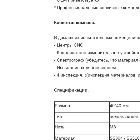
* OEM приветствуется
* Профессиональные сервисные команд
Качество компаса.
В домашних испытательных помещениях 
- Центры CNC
- Координатное измерительное устройст
- Спектрограф (убедитесь, что материал 
- Испытание соляным спреем
- 4 инспекция. ((инспекция материалов,
Спецификации.
Размер
40*40 мм
Тип
полые, литые
Нить
М8
Материал
SS304 / SS316