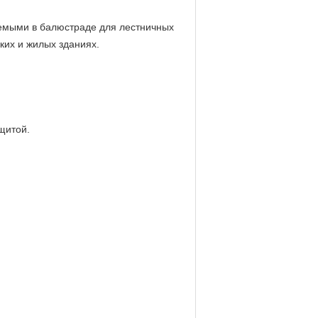
уемыми в балюстраде для лестничных
их и жилых зданиях.
щитой.