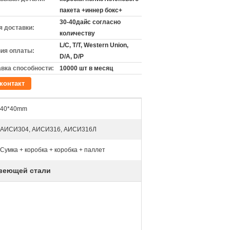
пакета +иннер бокс+
30-40дайс согласно
 доставки:
количеству
L/C, T/T, Western Union,
ия оплаты:
D/A, D/P
вка способности:
10000 шт в месяц
контакт
40*40mm
АИСИ304, АИСИ316, АИСИ316Л
Сумка + коробка + коробка + паллет
веющей стали