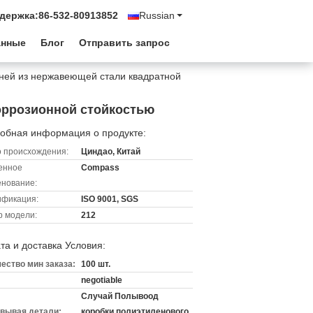
держка:
86-532-80913852
Russian
анные
Блог
Отправить запрос
ней из нержавеющей стали квадратной
оррозионной стойкостью
обная информация о продукте:
 происхождения:
Циндао, Китай
енное
Compass
нование:
ификация:
ISO 9001, SGS
 модели:
212
та и доставка Условия:
ество мин заказа:
100 шт.
negotiable
Случай Полывоод
вывая детали:
коробки полиэтиленового