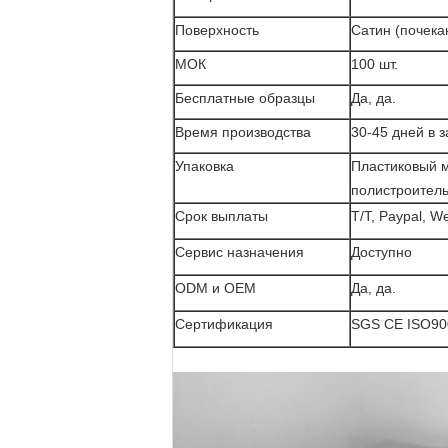
Поверхность
Сатин (почека
МОК
100 шт.
Бесплатные образцы
Да, да.
Время производства
30-45 дней в 
Упаковка
Пластиковый м
полистроител
Срок выплаты
T/T, Paypal, W
Сервис назначения
Доступно
ODM и OEM
Да, да.
Сертификация
SGS CE ISO90