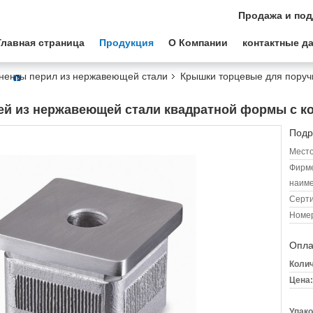
Продажа и под
Главная страница
Продукция
О Компании
контактные д
ненты перил из нержавеющей стали
Крышки торцевые для поруч
ей из нержавеющей стали квадратной формы с к
Подр
Место
Фирм
наиме
Серт
Номер
Опла
Колич
Цена:
Упако