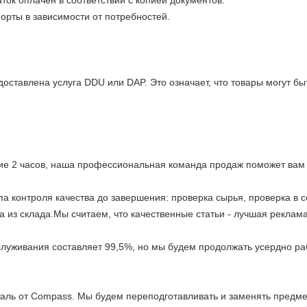
аток оплачен в соответствии с копией документов.
порты в зависимости от потребностей.
оставлена услуга DDU или DAP. Это означает, что товары могут б
ение 2 часов, наша профессиональная команда продаж поможет вам
а контроля качества до завершения: проверка сырья, проверка в 
 из склада.Мы считаем, что качественные статьи - лучшая реклама
луживания составляет 99,5%, но мы будем продолжать усердно раб
аль от Compass. Мы будем переподготавливать и заменять предме