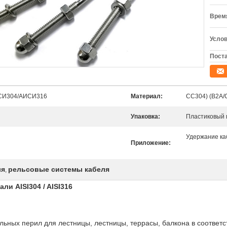
Время
Услов
Поста
ИСИ304/АИСИ316
Материал:
СС304) (В2А/
Упаковка:
Пластиковый п
Удержание ка
Приложение:
ля
рельсовые системы кабеля
,
и AISI304 / AISI316
льных перил для лестницы, лестницы, террасы, балкона в соответс