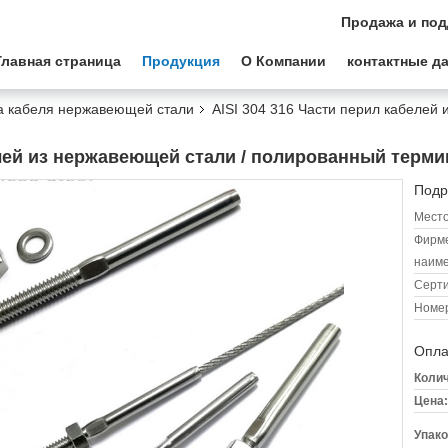
Продажа и под
Главная страница
Продукция
О Компании
контактные д
а кабеля нержавеющей стали
AISI 304 316 Части перил кабелей
елей из нержавеющей стали / полированный терми
Подр
Место
Фирм
наиме
Серт
Номер
Опла
Колич
Цена:
Упако