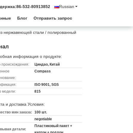
держка:
86-532-80913852
Russian
анные
Блог
Отправить запрос
 из нержавеющей стали / полированный
нал
обная информация о продукте:
 происхождения:
Циндао, Китай
енное
Compass
нование:
ификация:
ISO 9001, SGS
 модели:
815
та и доставка Условия:
ество мин заказа:
100 шт.
negotiable
Пластиковый пакет +
вывая детали:
картон + поддон