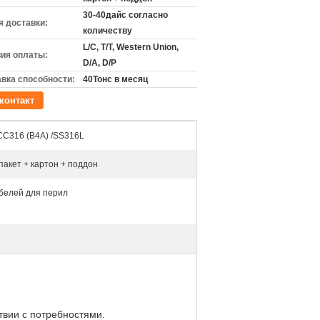
30-40дайс согласно
 доставки:
количеству
L/C, T/T, Western Union,
ия оплаты:
D/A, D/P
вка способности:
40Тонс в месяц
контакт
СС316 (В4А) /SS316L
акет + картон + поддон
белей для перил
твии с потребностями.