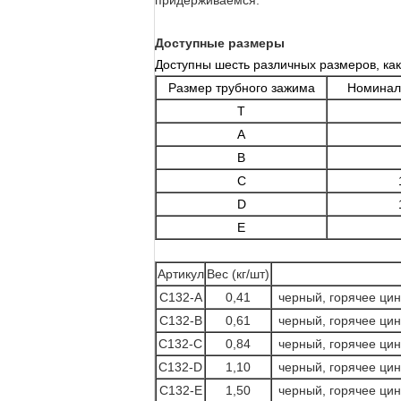
придерживаемся.
Доступные размеры
Доступны шесть различных размеров, как
Размер трубного зажима
Номинал
T
A
B
C
D
E
Артикул
Вес (кг/шт)
C132-A
0,41
черный, горячее цин
C132-B
0,61
черный, горячее цин
C132-C
0,84
черный, горячее цин
C132-D
1,10
черный, горячее цин
C132-E
1,50
черный, горячее цин