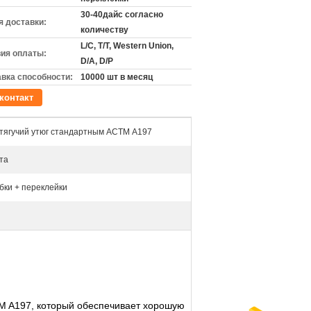
30-40дайс согласно
 доставки:
количеству
L/C, T/T, Western Union,
ия оплаты:
D/A, D/P
вка способности:
10000 шт в месяц
контакт
тягучий утюг стандартным АСТМ А197
та
бки + переклейки
TM A197, который обеспечивает хорошую