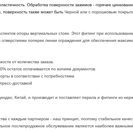
пластичность. Обработка поверхности зажимов - горячее цинкова
, поверхность также может быть
Черной или с порошковым покрыти
аспектов опоры вертикальных стоек. Этот фитинг при использовани
я отверстиями поперек линии ограждения для обеспечения максим
мости от количества заказа.
70% остаток оплачивается по копиям документов.
порты в соответствии с потребностями.
спресс-доставкой
ндао, Китай, и производит и поставляет перила и фитинги из нер
тва с каждым партнером - наш принцип, поэтому стабильное качес
льное послепродажное обслуживание являются наиболее важными