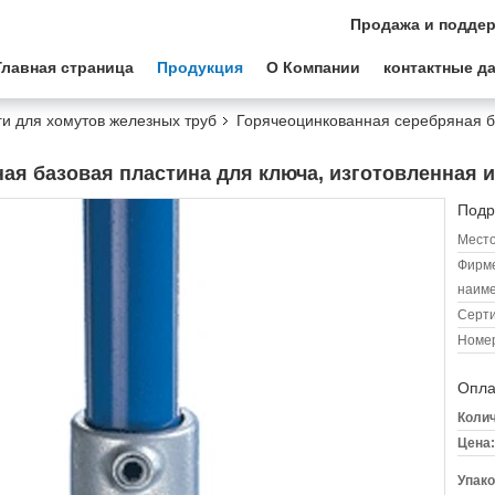
Продажа и поддер
Главная страница
Продукция
О Компании
контактные д
и для хомутов железных труб
Горячеоцинкованная серебряная б
я базовая пластина для ключа, изготовленная и
Подр
Место
Фирм
наиме
Серт
Номер
Опла
Колич
Цена:
Упако