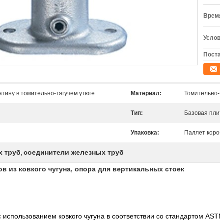
Время
Услов
Поста
тину в томительно-тягучем утюге
Материал:
Томительно-
Тип:
Базовая пли
Упаковка:
Паллет коро
х труб
соединители железных труб
,
в из ковкого чугуна, опора для вертикальных стоек
использованием ковкого чугуна в соответствии со стандартом AS