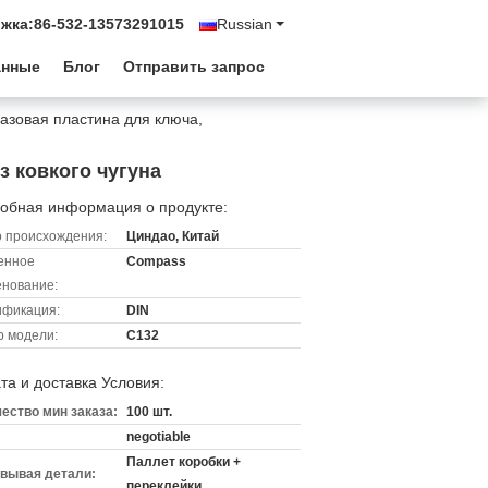
жка:
86-532-13573291015
Russian
анные
Блог
Отправить запрос
азовая пластина для ключа,
з ковкого чугуна
обная информация о продукте:
 происхождения:
Циндао, Китай
енное
Compass
нование:
ификация:
DIN
 модели:
C132
та и доставка Условия:
ество мин заказа:
100 шт.
negotiable
Паллет коробки +
вывая детали:
переклейки