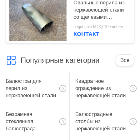
Овальные перила из
нержавеющей стали
со щелевыми
трубами для стекла.
negotiable MOQ:100meters
Поддержка
КОНТАКТ
кастомизации.
Популярные категории
Все
Балюстры для
Квадратное
перил из
ограждение из
нержавеющей стали
нержавеющей стали
Безрамная
Балюстрадные
стеклянная
столбы из
балюстрада
нержавеющей стали