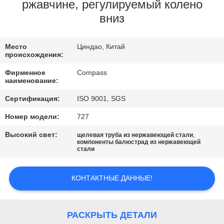
КАЧЕСТВА
ржавчине, регулируемый колено
вниз
СВЯЖИТЕСЬ
Место
Циндао, Китай
МЫ
происхождения:
Фирменное
Compass
НОВОСТИ
наименование:
Сертификация:
ISO 9001, SGS
СПРОСИТЕ
Номер модели:
727
ЦИТАТУ
Высокий свет:
,
щелевая труба из нержавеющей стали
компоненты балюстрад из нержавеющей
стали
КАРТА
САЙТА
КОНТАКТНЫЕ ДАННЫЕ!
PRIVACY
РАСКРЫТЬ ДЕТАЛИ