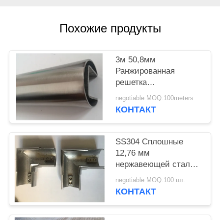
POLICY
Похожие продукты
3м 50,8мм
Ранжированная
решетка
Нержавеющая
negotiable MOQ:100meters
стальная труба
КОНТАКТ
SS304 Сплошные
12,76 мм
нержавеющей стали
канавки трубы
negotiable MOQ:100 шт.
КОНТАКТ