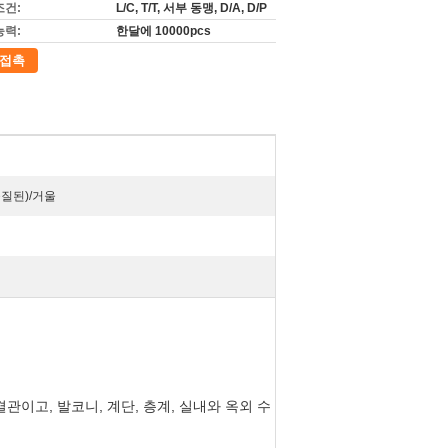
조건:
L/C, T/T, 서부 동맹, D/A, D/P
능력:
한달에 10000pcs
접촉
 솔질된)/거울
연결관이고,
발코니, 계단, 층계, 실내와 옥외 수