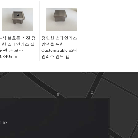
부식 보호를 가진 정
정연한 스테인리스
연한 스테인리스 실
방책을 위한
을 꿴 관 모자
Customizable 스테
40×40mm
인리스 엔드 캡
3852