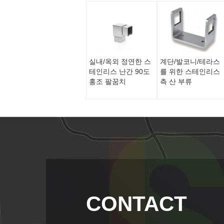
실내/옥외 정연한 스
계단/발코니/테라스
테인리스 난간 90도
를 위한 스테인리스
홍조 팔꿈치
측 산 부류
CONTACT