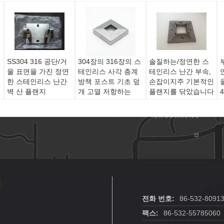
SS304 316 공단/거
304장의 316장의 스
솔질하는/정연한 스
울 표면을 가진 정연
테인리스 사각 층계
테인리스 난간 부속,
한 스테인리스 난간
방책 포스트 기초 덮
손잡이지주 기본적인
벽 산 플랜지
개 고열 저항하는
플랜지를 닦았습니다
전화 번호:
86-532-8091
팩스:
86-532-55785060