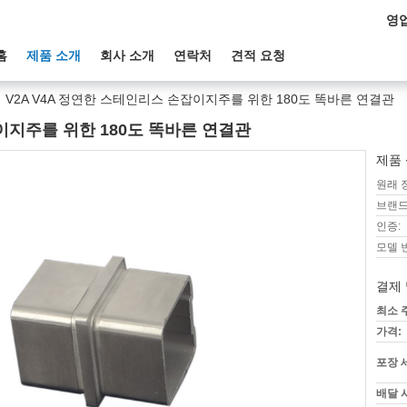
영업
홈
제품 소개
회사 소개
연락처
견적 요청
V2A V4A 정연한 스테인리스 손잡이지주를 위한 180도 똑바른 연결관
이지주를 위한 180도 똑바른 연결관
제품 
원래 
브랜드
인증:
모델 
결제 
최소 
가격:
포장 
배달 