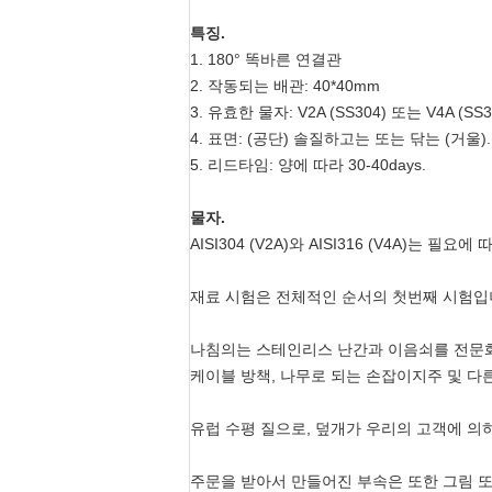
특징.
1.
180° 똑바른 연결관
2.
작동되는 배관: 40*40mm
3.
유효한 물자: V2A (SS304) 또는 V4A (SS3
4.
표면: (공단) 솔질하고는 또는 닦는 (거울).
5.
리드타임: 양에 따라 30-40days.
물자.
AISI304 (V2A)와 AISI316 (V4A)는
재료 시험은 전체적인 순서의 첫번째 시험입
나침의는 스테인리스 난간과 이음쇠를 전문화됩니다. 
케이블 방책, 나무로 되는 손잡이지주 및 다
유럽 수평 질으로, 덮개가 우리의 고객에 의하
주문을 받아서 만들어진 부속은 또한 그림 또