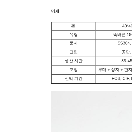
명세
관
40*
유형
똑바른 18
물자
SS304,
표면
공단,
생산 시간
35-4
포장
부대 + 상자 + 판지 
선박 기간
FOB, CIF,