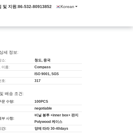
 및 지원:
86-532-80913852
Korean
상세 정보:
장소:
청도, 중국
 이름:
Compass
ISO 9001, SGS
번호:
317
및 배송 조건:
주문 수량:
100PCS
negotiable
비닐 봉투 +inner box+ 판지
세부 사항:
Polywood 케이스
시간:
양에 따라 30-40days