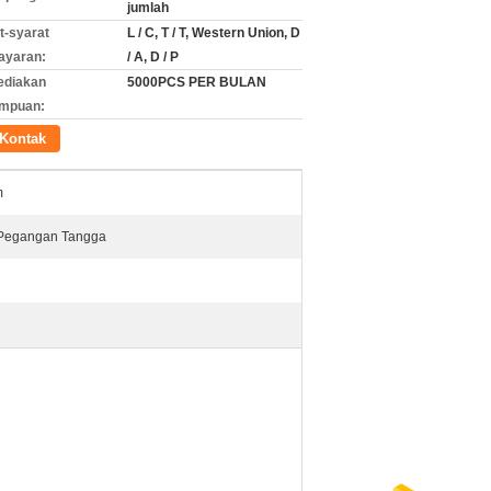
jumlah
t-syarat
L / C, T / T, Western Union, D
ayaran:
/ A, D / P
ediakan
5000PCS PER BULAN
mpuan:
Kontak
m
Pegangan Tangga