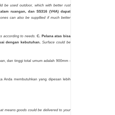
d be used outdoor, which with better rust
dalam ruangan, dan SS316 (V4A) dapat
nes can also be suppllied if much better
s according to needs.
C. Pelana atas bisa
uai dengan kebutuhan.
Surface could be
n, dan tinggi total umum adalah 900mm -
ka Anda membutuhkan yang dipesan lebih
at means goods could be delivered to your