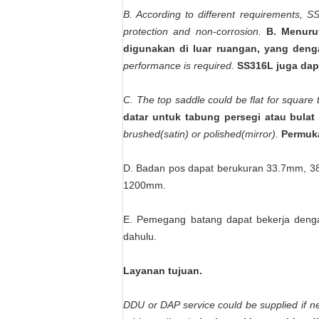
B. According to different requirements, 
protection and non-corrosion.
B. Menuru
digunakan di luar ruangan, yang denga
performance is required.
SS316L juga dapa
C. The top saddle could be flat for squa
datar untuk tabung persegi atau bula
brushed(satin) or polished(mirror).
Permuka
D. Badan pos dapat berukuran 33.7mm, 3
1200mm.
E. Pemegang batang dapat bekerja deng
dahulu.
Layanan tujuan.
DDU or DAP service could be supplied if n