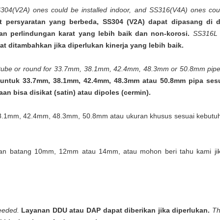
SS304(V2A) ones could be installed indoor, and SS316(V4A) ones coul
t persyaratan yang berbeda, SS304 (V2A) dapat dipasang di 
n perlindungan karat yang lebih baik dan non-korosi.
SS316L o
t ditambahkan jika diperlukan kinerja yang lebih baik.
re tube or round for 33.7mm, 38.1mm, 42.4mm, 48.3mm or 50.8mm pipe
t untuk 33.7mm, 38.1mm, 42.4mm, 48.3mm atau 50.8mm pipa ses
an bisa disikat (satin) atau dipoles (cermin).
8.1mm, 42.4mm, 48.3mm, 50.8mm atau ukuran khusus sesuai kebutuha
an batang 10mm, 12mm atau 14mm, atau mohon beri tahu kami ji
eeded.
Layanan DDU atau DAP dapat diberikan jika diperlukan.
Th