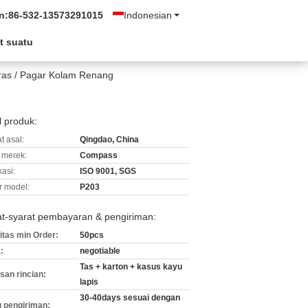
n:
86-532-13573291015
Indonesian
t suatu
eras / Pagar Kolam Renang
l produk:
t asal:
Qingdao, China
merek:
Compass
kasi:
ISO 9001, SGS
 model:
P203
at-syarat pembayaran & pengiriman:
itas min Order:
50pcs
:
negotiable
Tas + karton + kasus kayu
an rincian:
lapis
30-40days sesuai dengan
 pengiriman: