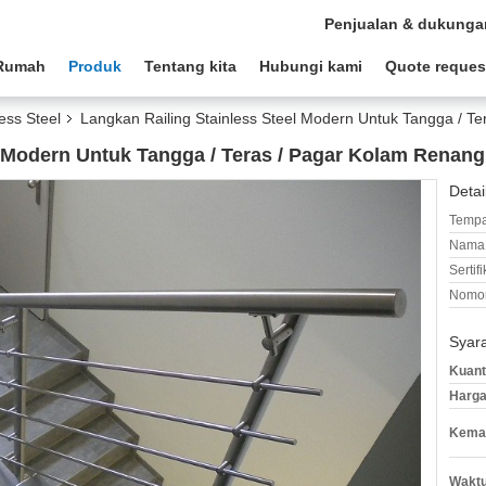
Penjualan & dukunga
Rumah
Produk
Tentang kita
Hubungi kami
Quote reques
ess Steel
Langkan Railing Stainless Steel Modern Untuk Tangga / T
l Modern Untuk Tangga / Teras / Pagar Kolam Renang
Detai
Tempa
Nama 
Sertifi
Nomor
Syar
Kuant
Harga
Kemas
Waktu