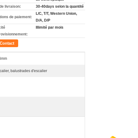
de livraison:
30-40days selon la quantité
L/C, T/T, Western Union,
tions de paiement:
D/A, D/P
ité
Illimité par mois
rovisionnement:
Contact
14mm
alier, balustrades d'escalier