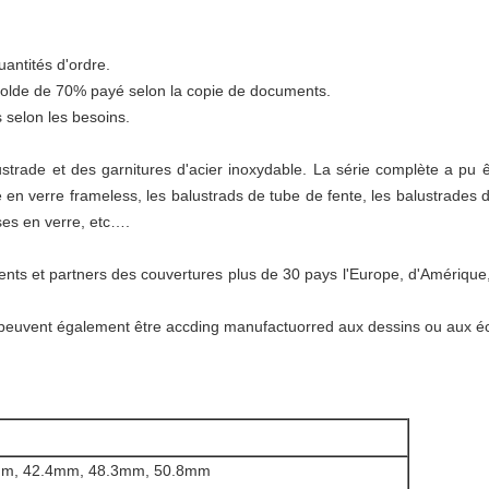
uantités d'ordre.
solde de 70% payé selon la copie de documents.
s selon les besoins.
strade et des garnitures d'acier inoxydable. La série complète a pu ê
e en verre frameless, les balustrads de tube de fente, les balustrades d
ses en verre, etc….
ents et partners des couvertures plus de 30 pays l'Europe, d'Amérique, d
 peuvent également être accding manufactuorred aux dessins ou aux éc
mm, 42.4mm, 48.3mm, 50.8mm