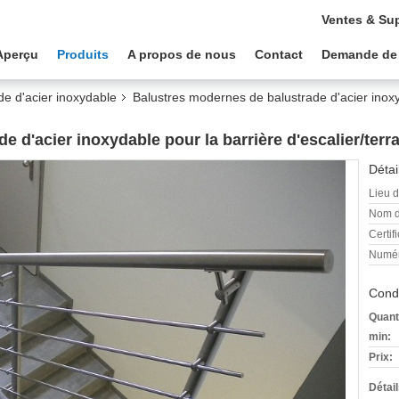
Ventes & Su
Aperçu
Produits
A propos de nous
Contact
Demande de
de d'acier inoxydable
Balustres modernes de balustrade d'acier inoxy
 d'acier inoxydable pour la barrière d'escalier/terr
Détai
Lieu d
Nom d
Certifi
Numér
Condi
Quant
min:
Prix:
Détai