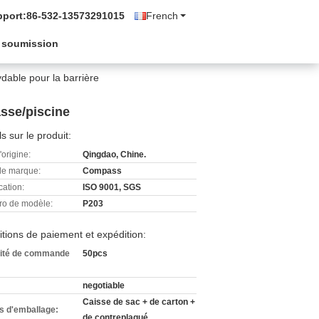
pport:
86-532-13573291015
French
 soumission
dable pour la barrière
asse/piscine
ls sur le produit:
'origine:
Qingdao, Chine.
e marque:
Compass
cation:
ISO 9001, SGS
o de modèle:
P203
tions de paiement et expédition:
ité de commande
50pcs
negotiable
Caisse de sac + de carton +
ls d'emballage:
de contreplaqué