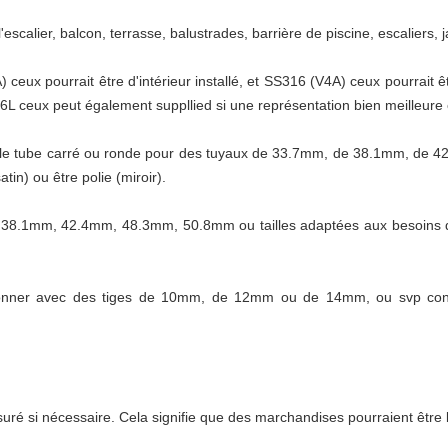
'escalier, balcon, terrasse, balustrades, barrière de piscine, escaliers, j
 ceux pourrait être d'intérieur installé, et SS316 (V4A) ceux pourrait êt
16L ceux peut également suppllied si une représentation bien meilleure 
our le tube carré ou ronde pour des tuyaux de 33.7mm, de 38.1mm, de
tin) ou être polie (miroir).
38.1mm, 42.4mm, 48.3mm, 50.8mm ou tailles adaptées aux besoins du cl
tionner avec des tiges de 10mm, de 12mm ou de 14mm, ou svp cons
ré si nécessaire. Cela signifie que des marchandises pourraient être l