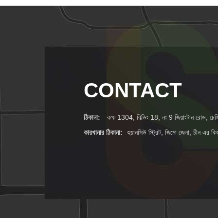
CONTACT
ঠিকানা:
কক্ষ 1304, বিল্ডিং 18, নং 9 জিয়াংটান রোড, চেঙ্গ
কারখানার ঠিকানা:
হুয়ানসিউ স্ট্রিট, জিমো জেলা, চীন এর ক