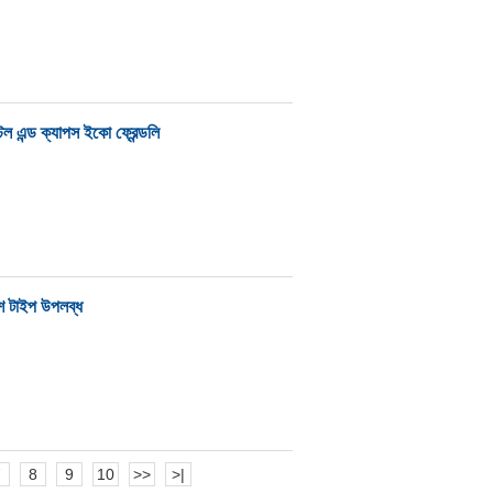
টিল এন্ড ক্যাপস ইকো ফ্রেন্ডলি
িশ টাইপ উপলব্ধ
7
8
9
10
>>
>|