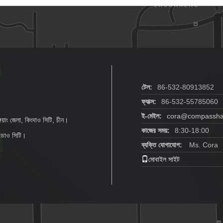
টেল:
86-532-80913852
ফ্যাক্স:
86-532-55785060
ই-মেইল:
cora@compasshan
িয়াং জেলা, কিংদাও সিটি, চীন।
কাজের সময়:
8:30-18:00
িংডাও সিটি।
ব্যক্তি যোগাযোগ:
Ms. Cora
মোবাইল সাইট