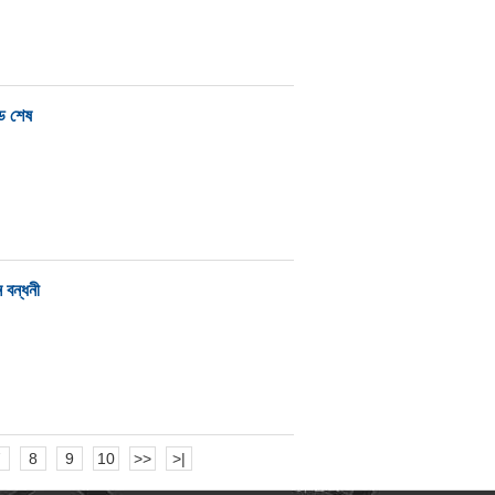
ডে শেষ
ন বন্ধনী
7
8
9
10
>>
>|