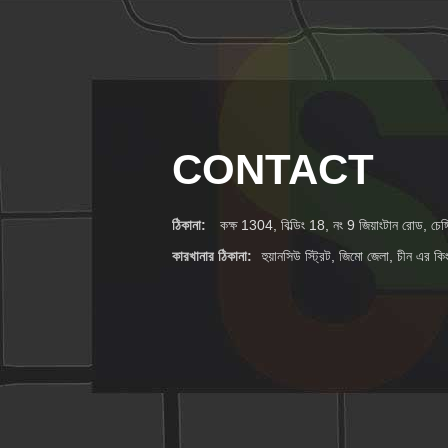
CONTACT
ঠিকানা:
কক্ষ 1304, বিল্ডিং 18, নং 9 জিয়াংটান রোড, চেঙ্গ
কারখানার ঠিকানা:
হুয়ানসিউ স্ট্রিট, জিমো জেলা, চীন এর ক