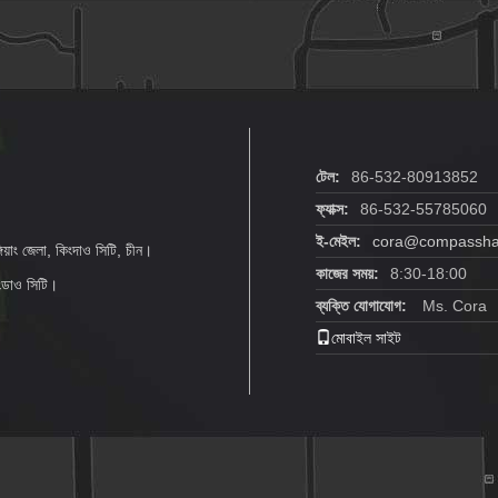
টেল:
86-532-80913852
ফ্যাক্স:
86-532-55785060
ই-মেইল:
cora@compasshan
িয়াং জেলা, কিংদাও সিটি, চীন।
কাজের সময়:
8:30-18:00
িংডাও সিটি।
ব্যক্তি যোগাযোগ:
Ms. Cora
মোবাইল সাইট